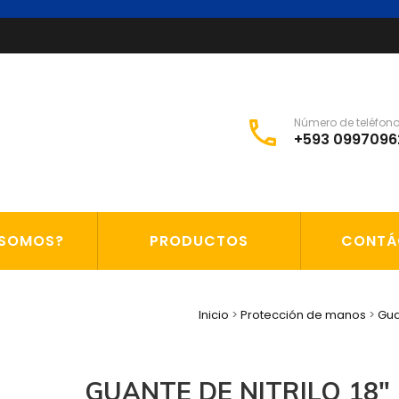
Número de teléfon
+593 0997096
CION PERSONAL Y SEGURIDAD INDUSTRIAL
PP
 SOMOS?
PRODUCTOS
CONTÁ
Inicio
>
Protección de manos
>
Gua
GUANTE DE NITRILO 18″