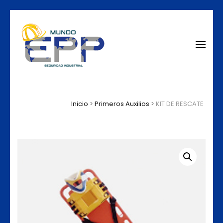
Saltar
al
contenido
Mundo EPP
EQUIPOS DE
(presiona
PROTECCION
la
PERSONAL Y
tecla
SEGURIDAD
Intro)
Inicio
>
Primeros Auxilios
>
KIT DE RESCATE
INDUSTRIAL